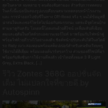
สุดในคลาส จนหลาย ๆ คนต้องจับตามอง สำหรับการทดสอบ
ในครั้งนี้แบ่งเป็นสองรูปแบบคือบนสนามทดสอบหน้าโรงงาน
และ การนำออกไปขับขี่ในทาง Off-Road จริง ๆ จนได้ข้อมูลที่
น่าสนใจและเซอร์ไพร์สไม่น้อยกับสมรรถนะ แต่จะมีจุดไหนบ้าง
ตามมาดูกันครับ โมเดลนี้โดดเด่นด้วยดีไซน์ เหลี่ยมสันที่เฉียบ
คมและดุดันในสไตล์รถแอดเวนเจอร์ไบค์ มาพร้อมกับไฟหน้าคู่
พร้อมไฟท้ายที่วางไว้อย่างลงตัว ชิลด์หน้าปรับระดับได้ในสไตล์
รถ Rally เบาะสองตอนพร้อมสต็อปเปอร์สำหรับคนขับเรียบหรู
ใช้งานได้ดีเยี่ยม พร้อมแฮนด์บาร์ทรงกว้าง ส่วนของดีไซน์ที่มา
พร้อมกับฟังชั่นการใช้งานทีลงตัว เข้าไทยทั้งหมด 3 สี Light
Grey, Extra Black, […]
รีวิว Zontes 368G ออปชั่นจัด
เต็ม ไม่แปลกใจที่ขายดี by
Autospinn