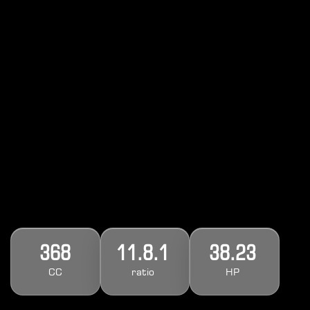
368
11
.8.1
38
.23
CC
ratio
HP