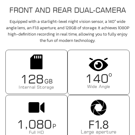
FRONT AND REAR DUAL-CAMERA
Equipped with a starlight-level night vision sensor, a 140° wide
angle lens, an F1.8 aperture, and 128GB of storage. It achieves 1080P
high-definition recording in real time, allowing you to fully enjoy
the fun of modern technology.
o
1
4
0
1
2
8
GB
Wide Angle
Internal Storage
,
1
0
8
0
F1.8
P
Large aperture
Full HD