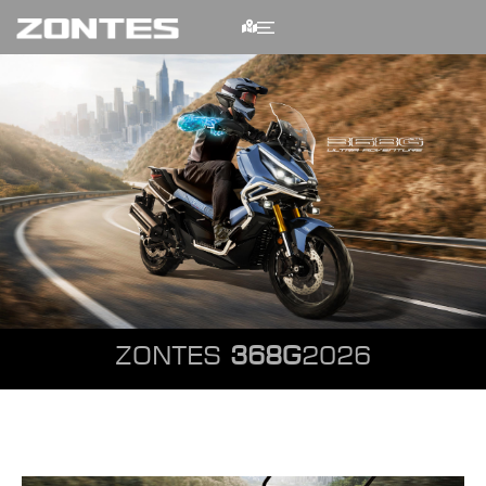
ZONTES
368G
2
0
2
6