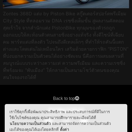
Zontes 368D แต่ง by Piston Bike สกู๊ตเตอร์สปอร์ตพรีเมียม
City Style ที่หลอมรวม DNA เรซซิ่งเต็มขั้น สู่ผลงานคัสตอม
สุดเร้าใจ จากสำนักแต่ง PistonBike ทุกมุมของตัวรถถูก
ออกแบบให้สะท้อนตัวตนสายซิ่งอย่างแท้จริง ทั้งดีไซน์ที่เฉียบ
คม พาร์ทแต่งที่ลงตัว ไปจนถึงดีเทลเล็กๆ ที่ทำให้รถคันนี้แตก
ต่างและโดดเด่นไม่เหมือนใคร เสริมด้วยลายกราฟิก “PISTON”
ที่บ่งบอกความเป็นตัวตนได้อย่างชัดเจน นี่คือการผสมผสานที่
สมบูรณ์แบบระหว่างความเท่ ความพรีเมียม และความเรซซิ่ง
ที่พร้อมจะ “พับเมือง” ให้กลายเป็นสนามโชว์ตัวตนของคุณ
สนใจจองรถได้ที่
Back to top
เราใช้คุกกี้เพื่อพัฒนาประสิทธิภาพ และประสบการณ์ที่ดีในการ
ใช้เว็บไซต์ของคุณ คุณสามารถศึกษารายละเอียดได้ที่
นโยบายความเป็นส่วนตัว
และสามารถจัดการความเป็นส่วนตัว
เองได้ของคุณได้เองโดยคลิกที่
ตั้งค่า