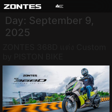
Day:
September 9,
2025
ZONTES 368D แต่ง Custom
by PISTON BIKE