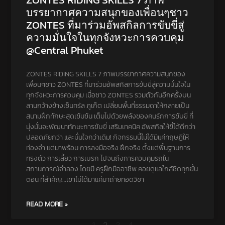
บรรยากาศความสนุกของเพื่อนๆชาว
ZONTES ที่มาร่วมอัพสกิลการขับขี่สู่
ความมั่นใจในทุกจังหวะการควบคุม
@Central Phuket
ZONTES RIDING SKILLS 7 ภาพบรรยากาศความสนุกของ
เพื่อนๆชาว ZONTES ที่มาร่วมอัพสกิลการขับขี่สู่ความมั่นใจใน
ทุกจังหวะการควบคุม เมื่อชาว ZONTES รวมตัวกันอีกครั้งบน
ลานกว้างข้างเซ็นทรัล ภูเก็ต เปลี่ยนพื้นที่ธรรมดาให้กลายเป็น
สนามฝึกทักษะสุดเข้มข้น เต็มไปด้วยพลังของคนรักการขับขี่ ที่
มุ่งมั่นจะพัฒนาทักษะการขับขี่ เสริมเทคนิค อัพสกิลให้ขี่ได้ดีกว่า
ปลอดภัยกว่า และมั่นใจกว่าเดิม! กิจกรรมนี้ไม่ได้มีแค่ทฤษฎีให้
ท่องจำ แต่มาพร้อม การลงมือจริง ฝึกจริง ตั้งแต่พื้นฐานการ
ทรงตัว การเลี้ยว การเบรก ไปจนถึงการควบคุมรถใน
สถานการณ์จำลอง โดยมี ครูฝึกมืออาชีพ คอยดูแลใกล้ชิดทุกขั้น
ตอน ที่สำคัญ…เขาไม่ได้มาแค่มาถ่ายทอดวิชา
READ MORE »
1
2
3
4