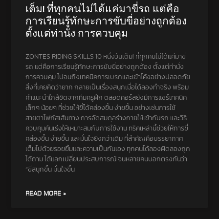
เต็ม! ที่ทุกคนไม่ได้แค่มาขี่รถ แต่คือ
การเรียนรู้ทักษะการขับขี่อย่างถูกต้อง
ตั้งแต่ท่านั่ง การควบคุม
ZONTES RIDING SKILLS 10 หนึ่งวันเต็ม! ที่ทุกคนไม่ได้แค่มาขี่
รถ แต่คือการเรียนรู้ทักษะการขับขี่อย่างถูกต้อง ตั้งแต่ท่านั่ง
การควบคุม ไปจนถึงเทคนิคการเบรกและเข้าโค้งอย่างปลอดภัย
สิ่งที่เคยคิดว่ายาก กลายเป็นเรื่องสนุกเมื่อได้ลองทำจริง พร้อม
คำแนะนำใกล้ชิดจากทีมครูฝึก ตลอดคอร์สยังมีการแชร์เทคนิค
เล็กๆ น้อยๆ ที่ช่วยให้ขี่ได้คล่องขึ้น ง่ายขึ้น อย่างเช่นการใช้
สายตาโฟกัสเส้นทาง การจัดสมดุลร่างกายให้เข้ากับรถ และวิธี
ควบคุมคันเร่งให้เหมาะสมกับการใช้งาน ทริคเหล่านี้ช่วยให้การขี่
คล่องขึ้น ง่ายขึ้น และมั่นใจยิ่งกว่าเดิม ที่สำคัญคือบรรยากาศ
เต็มไปด้วยรอยยิ้มและความเป็นกันเอง ทุกคนได้ลองผิดลองถูก
ได้ถาม ได้แลกเปลี่ยนประสบการณ์ จนหลายคนบอกตรงกันว่า
“ขี่สนุกขึ้น มั่นใจขึ้น
READ MORE »