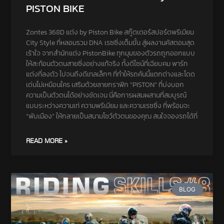
PISTON BIKE
Zontes 368D แต่ง by Piston Bike สกู๊ตเตอร์สปอร์ตพรีเมียม
City Style ที่หลอมรวม DNA เรซซิ่งเต็มขั้น สู่ผลงานคัสตอมสุด
เร้าใจ จากสำนักแต่ง PistonBike ทุกมุมของตัวรถถูกออกแบบ
ให้สะท้อนตัวตนสายซิ่งอย่างแท้จริง ทั้งดีไซน์ที่เฉียบคม พาร์ท
แต่งที่ลงตัว ไปจนถึงดีเทลเล็กๆ ที่ทำให้รถคันนี้แตกต่างและโดด
เด่นไม่เหมือนใคร เสริมด้วยลายกราฟิก “PISTON” ที่บ่งบอก
ความเป็นตัวตนได้อย่างชัดเจน นี่คือการผสมผสานที่สมบูรณ์
แบบระหว่างความเท่ ความพรีเมียม และความเรซซิ่ง ที่พร้อมจะ
“พับเมือง” ให้กลายเป็นสนามโชว์ตัวตนของคุณ สนใจจองรถได้ที่
READ MORE »
BLOG