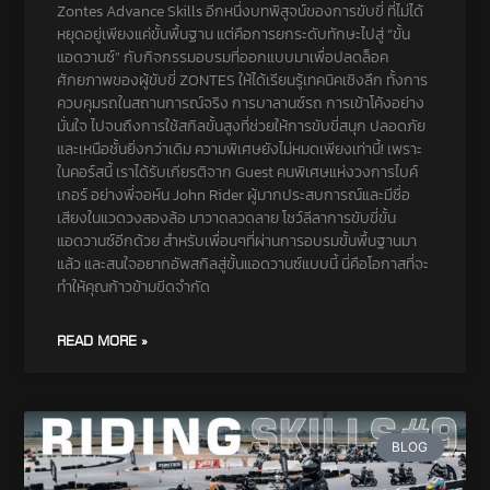
Zontes Advance Skills อีกหนึ่งบทพิสูจน์ของการขับขี่ ที่ไม่ได้
หยุดอยู่เพียงแค่ขั้นพื้นฐาน แต่คือการยกระดับทักษะไปสู่ “ขั้น
แอดวานซ์” กับกิจกรรมอบรมที่ออกแบบมาเพื่อปลดล็อค
ศักยภาพของผู้ขับขี่ ZONTES ให้ได้เรียนรู้เทคนิคเชิงลึก ทั้งการ
ควบคุมรถในสถานการณ์จริง การบาลานซ์รถ การเข้าโค้งอย่าง
มั่นใจ ไปจนถึงการใช้สกิลขั้นสูงที่ช่วยให้การขับขี่สนุก ปลอดภัย
และเหนือชั้นยิ่งกว่าเดิม ความพิเศษยังไม่หมดเพียงเท่านี้! เพราะ
ในคอร์สนี้ เราได้รับเกียรติจาก Guest คนพิเศษแห่งวงการไบค์
เกอร์ อย่างพี่จอห์น John Rider ผู้มากประสบการณ์และมีชื่อ
เสียงในแวดวงสองล้อ มาวาดลวดลาย โชว์ลีลาการขับขี่ขั้น
แอดวานซ์อีกด้วย สำหรับเพื่อนๆที่ผ่านการอบรมขั้นพื้นฐานมา
แล้ว และสนใจอยากอัพสกิลสู่ขั้นแอดวานซ์แบบนี้ นี่คือโอกาสที่จะ
ทำให้คุณก้าวข้ามขีดจำกัด
READ MORE »
BLOG