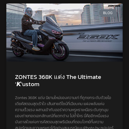
BLOG
ZONTES 368K แต่ง The Ultimate
‘𝙆’ustom
Zontes 368K แต่ง นิยามใหม่ของความเท่ ที่ถูกยกระดับด้วยไอ
เดียคัสตอมสุดเร้าใจ เส้นสายดีไซน์ที่เฉียบคม แฝงพลังแห่ง
ความเร็วแรง ผสานเข้ากับออร่าความหรูหราเหนือระดับทุกมุม
มองถ่ายทอดเอกลักษณ์ที่แตกต่าง ไม่ซ้ำใคร นี่คืออีกหนึ่งแรง
บันดาลใจแห่งการคัสตอมสุดพรีเมียมที่ตอบโจทย์ทั้งความ
สปอร์ตและความหรูหราได้อย่างสมบูรณ์แบบPhoto by ซุปเปอร์