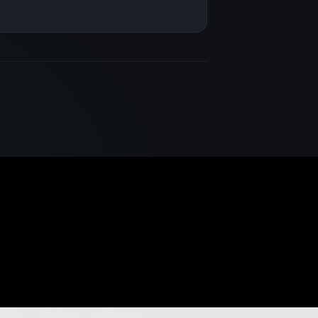
News
About Us
Contact us