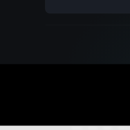
Home
150X
368E
368G 