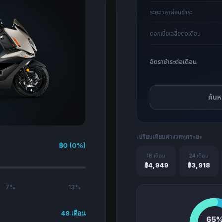
ระยะเวลาผ่อนชำระ
ดอกเบี้ยเฉลี่ยต่อเดือน
อัตราชำระต่อเดือน
ค้นห
เปรียบเทียบค่างวดทุกระยะ
฿0 (0%)
18 เดือน
24 เดือน
฿4,949
฿3,918
7%
13%
48 เดือน
65