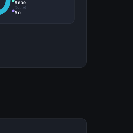
฿ 839
เงินดาวน์
฿ 0