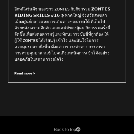
อีกหนึ่งวันดีๆ ของชาว ZONTES กับกิจกรรม 𝗭𝗢𝗡𝗧𝗘𝗦
𝗥𝗜𝗗𝗜𝗡𝗚 𝗦𝗞𝗜𝗟𝗟𝗦 #𝟭𝟲 @ หาดใหญ่ จังหวัดสงขลา
เมืองศูนย์กลางแห่งการเดินทางของภาคใต้ ที่เต็มไป
ด้วยพลัง ความคึกคัก และเสน่ห์ของผู้คน กิจกรรมครั้งนี้
จัดขึ้นเพื่อส่งต่อความรู้และทักษะการขับขี่ที่ถูกต้อง ให้
ผู้ใช้ ZONTES ได้เรียนรู้ เข้าใจ และมั่นใจในการ
ควบคุมรถมากยิ่งขึ้น ตั้งแต่การวางท่าทาง การเบรก
การควบคุมบาลานซ์ ไปจนถึงเทคนิคการเข้าโค้งอย่าง
ปลอดภัยในสถานการณ์จริง
Read more >
Back to top