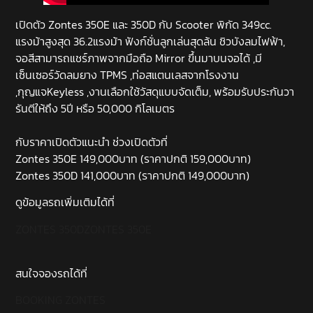
เปิดตัว Zontes 350E และ 350D กับ Scooter พิกัด 349cc.
แรงม้าสูงสุด 36.2แรงม้า ฟังก์ชั่นลูกเล่นสุดล้น ชิวบังลมไฟฟ้า,
จอสีสามารถแชร์ภาพจากมือถือ Mirror ขึ้นมาบนจอได้ ,มี
เซ็นเซอร์วัดลมยาง TPMS ,ท่อสแตนเลสจากโรงงาน
,กุญแจKeyless ,งานเลือกใช้วัสดุแบบจัดเต็ม, พร้อมรับประกันวา
รันตีให้ถึง 5ปี หรือ 50,000 กิโลเมตร
กับราคาเปิดตัวแนะนำ ช่วงเปิดตัวที่
Zontes 350E 149,000บาท (ราคาปกติ 159,000บาท)
Zontes 350D 141,000บาท (ราคาปกติ 149,000บาท)
ดูข้อมูลรถเพิ่มเติมได้ที่
ZONTES 350D
ZONTES 350E
สนใจจองรถได้ที่
BOOKING ZONTES