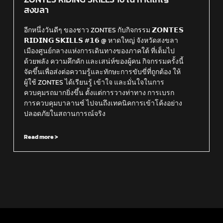
สงขลา
อีกหนึ่งวันดีๆ ของชาว ZONTES กับกิจกรรม 𝗭𝗢𝗡𝗧𝗘𝗦
𝗥𝗜𝗗𝗜𝗡𝗚 𝗦𝗞𝗜𝗟𝗟𝗦 #𝟭𝟲 @ หาดใหญ่ จังหวัดสงขลา
เมืองศูนย์กลางแห่งการเดินทางของภาคใต้ ที่เต็มไป
ด้วยพลัง ความคึกคัก และเสน่ห์ของผู้คน กิจกรรมครั้งนี้
จัดขึ้นเพื่อส่งต่อความรู้และทักษะการขับขี่ที่ถูกต้อง ให้
ผู้ใช้ ZONTES ได้เรียนรู้ เข้าใจ และมั่นใจในการ
ควบคุมรถมากยิ่งขึ้น ตั้งแต่การวางท่าทาง การเบรก
การควบคุมบาลานซ์ ไปจนถึงเทคนิคการเข้าโค้งอย่าง
ปลอดภัยในสถานการณ์จริง
Read more >