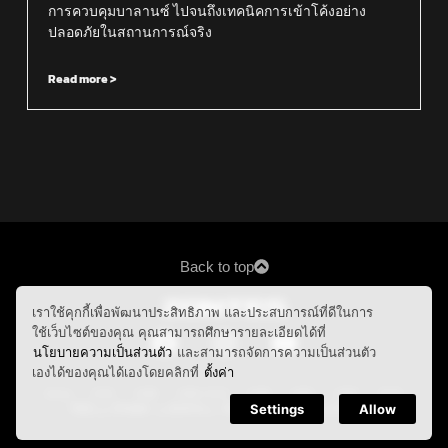
การควบคุมบาลานซ์ ไปจนถึงเทคนิคการเข้าโค้งอย่าง
ปลอดภัยในสถานการณ์จริง
Read more >
Back to top
เราใช้คุกกี้เพื่อพัฒนาประสิทธิภาพ และประสบการณ์ที่ดีในการ
ใช้เว็บไซต์ของคุณ คุณสามารถศึกษารายละเอียดได้ที่
นโยบายความเป็นส่วนตัว
และสามารถจัดการความเป็นส่วนตัว
เองได้ของคุณได้เองโดยคลิกที่
ตั้งค่า
Home
150X
368E
368G 2026
368K
368G
368D
350E
350D
Finance
Dealers
News
About Us
Contact us
Settings
Allow
Copyright © 2026 | Dynamic motor (Thailand) Co.Ltd. All rights reserved