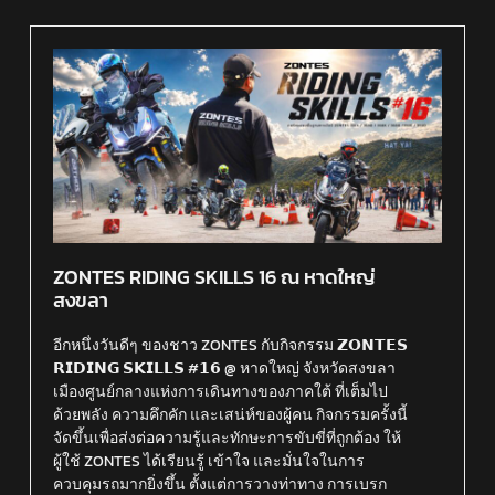
ZONTES RIDING SKILLS 16 ณ หาดใหญ่
สงขลา
อีกหนึ่งวันดีๆ ของชาว ZONTES กับกิจกรรม 𝗭𝗢𝗡𝗧𝗘𝗦
𝗥𝗜𝗗𝗜𝗡𝗚 𝗦𝗞𝗜𝗟𝗟𝗦 #𝟭𝟲 @ หาดใหญ่ จังหวัดสงขลา
เมืองศูนย์กลางแห่งการเดินทางของภาคใต้ ที่เต็มไป
ด้วยพลัง ความคึกคัก และเสน่ห์ของผู้คน กิจกรรมครั้งนี้
จัดขึ้นเพื่อส่งต่อความรู้และทักษะการขับขี่ที่ถูกต้อง ให้
ผู้ใช้ ZONTES ได้เรียนรู้ เข้าใจ และมั่นใจในการ
ควบคุมรถมากยิ่งขึ้น ตั้งแต่การวางท่าทาง การเบรก