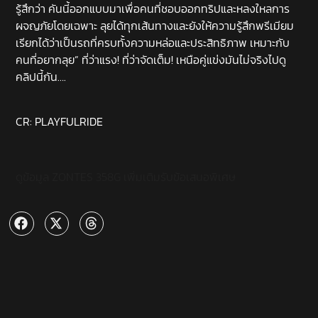
รู้สึกว่า คันนี้ออกแบบมาเพื่อคนที่ชอบออกทริปและหลงใหลการ
ผจญภัยโดยเฉพาะ ลุยได้ทุกเส้นทางและยังให้ความรู้สึกพรีเมียม
เรียกได้ว่าเป็นรถที่ครบทั้งความหล่อและประสิทธิภาพ เหมาะกับ
คนที่อยากลุย” ที่ว่าแรง! ที่ว่าจัดเต็ม! เหนือคู่แข่งมันไม่จริงไปดู
คลิปนี้กัน….
CR: PLAYFULRIDE
ดูข้อมูล ZONTES 358G เพิ่มเติม
รับข้อเสนอพิเศษ