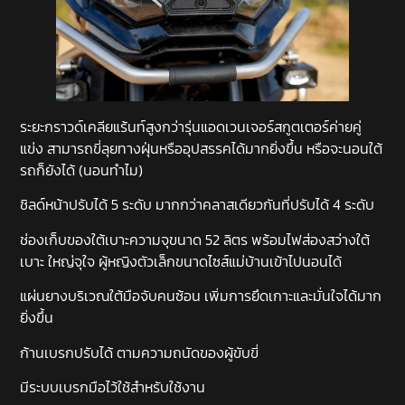
ระยะกราวด์เคลียแร้นท์สูงกว่ารุ่นแอดเวนเจอร์สกูตเตอร์ค่ายคู่
แข่ง สามารถขี่ลุยทางฝุ่นหรืออุปสรรคได้มากยิ่งขึ้น หรือจะนอนใต้
รถก็ยังได้ (นอนทำไม)
ชิลด์หน้าปรับได้ 5 ระดับ มากกว่าคลาสเดียวกันที่ปรับได้ 4 ระดับ
ช่องเก็บของใต้เบาะความจุขนาด 52 ลิตร พร้อมไฟส่องสว่างใต้
เบาะ ใหญ่จุใจ ผู้หญิงตัวเล็กขนาดไซส์แม่บ้านเข้าไปนอนได้
แผ่นยางบริเวณใต้มือจับคนซ้อน เพิ่มการยึดเกาะและมั่นใจได้มาก
ยิ่งขึ้น
ก้านเบรกปรับได้ ตามความถนัดของผู้ขับขี่
มีระบบเบรกมือไว้ใช้สำหรับใช้งาน