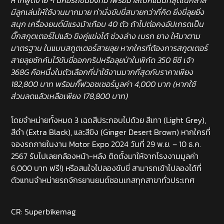
หากพูดง่าย ๆ นี่คือรถขนขิงที่มาพร้อมาสเปคแน่นที่สุดในคลาส
มีลูกเล่นให้ใช้งานมากมาย ท่านั่งขับขี่สบายกว่าที่คิด ยิ่งขี่ลุยยิ่ง
สนุก เครื่องยนต์มีแรงม้าเกือบ 40 ตัว ถ้าไปต่อคงอัปเกรดเป็น
บิ๊กสกูตเตอร์ไปแล้ว ขิงคู่แข่งได้ ช่วงล่าง เบรก ยาง ให้มาตาม
มาตรฐาน ในแบบสกูตเตอร์สายลุย หากใครที่ต้องการสกูตเตอร์
สายลุยซักคันไว้ขับขี่ออกทริปหรือลุยป่าในพิกัด 350 ซีซี เจ้า
368G คือหนึ่งในตัวเลือกที่น่าใช้งานมากที่สุดกับราคาเพียง
182,800 บาท พร้อมกิ๊ฟวอชเชอร์มูลค่า 4,000 บาท (หากใช้
ส่วนลดแล้วเหลือเพียง 178,800 บาท)
โดยจำหน่ายทั้งหมด 3 เฉดสีประกอบไปด้วย สีเทา (Light Grey),
สีดำ (Extra Black), และสีขิง (Ginger Desert Brown) หากใครที่
จองรถภายในงาน Motor Expo 2024 วันที่ 29 พ.ย. – 10 ธ.ค.
2567 รับไปเลยกล้องหน้า-หลัง ติดตั้งมาให้จากโรงงานมูลค่า
6,000 บาท ฟรี!) หรือสนใจไปลองขับขี่ สามารถเข้าไปลองได้ที่
ตัวแทนจำหน่ายรถจักรยานยนต์ซอนเทสทุกสาขาทั่วประเทศ
CR: Superbikemag