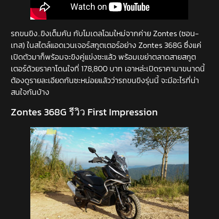
รถขนขิง..ขิงเต็มคัน กับโมเดลโฉมใหม่จากค่าย Zontes (ซอน-
เทส) ในสไตล์แอดเวนเจอร์สกูตเตอร์อย่าง Zontes 368G ซึ่งแค่
เปิดตัวมาก็พร้อมจะขิงคู่แข่งซะแล้ว พร้อมเขย่าตลาดสายสกูต
เตอร์ด้วยราคาโดนใจที่ 178,800 บาท เอาหล่ะเปิดราคามาขนาดนี้
ต้องดูรายละเอียดกันซะหน่อยแล้วว่ารถขนขิงรุ่นนี้ จะมีอะไรที่น่า
สนใจกันบ้าง
Zontes 368G รีวิว First Impression