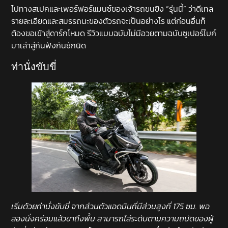
ไปทางสเปคและเพอร์ฟอร์แมนซ์ของเจ้ารถขนขิง “รุ่นนี้” ว่าดีเทล
รายละเอียดและสมรรถนะของตัวรถจะเป็นอย่างไร แต่ก่อนอื่นก็
ต้องขอเข้าสู่ดาร์กโหมด รีวิวแบบฉบับไม่มีอวยตามฉบับซูเปอร์ไบค์
มาเล่าสู่กันฟังกันซักนิด
ท่านั่งขับขี่
เริ่มด้วยท่านั่งขับขี่ จากส่วนตัวแอดมินที่มีส่วนสูงที่ 175 ซม. พอ
ลองนั่งคร่อมแล้วขาถึงพื้น สามารถไล่ระดับตามความถนัดของผู้