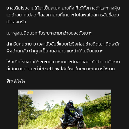
ยางเดิมโรงงานให้มาเป็นสเปค ยางกึ่ง ที่ได้ทั้งทางดำและทางฝุ่น
แต่ถ้าอยากไปสุด ก็ลองหายางที่เหมาะกับไลฟ์สไตล์การขับขี่ของ
ตัวเองครับ
เบาะสูงไปนิดบวกกับระยะความกว้างของตัวเบาะ
สำหรับคนขายาว เวลานั่งขับขี่แบบทัวริ่งค่อนข้างติดเข่า ติดพนัก
พิงด้านหลัง ถ้าคุณเป็นคนขายาว แนะนำให้เปลี่ยนเบาะ
โช้คเดิมโรงงานให้ระยะยุบเยอะ เหมาะกับสายลุย เข้าป่า แต่ถ้าหาก
ขี่เน้นทางดำแนะนำให้ setting โช้คใหม่ ในเหมาะกับการใช้งาน
คะแนน