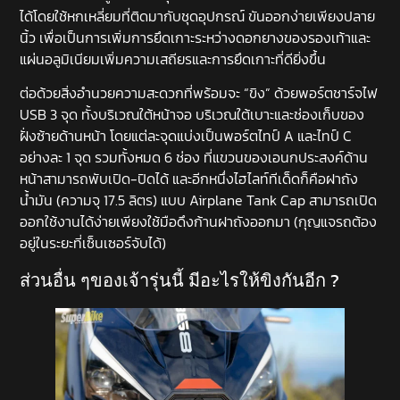
ได้โดยใช้หกเหลี่ยมที่ติดมากับชุดอุปกรณ์ ขันออกง่ายเพียงปลาย
นิ้ว เพื่อเป็นการเพิ่มการยึดเกาะระหว่างดอกยางของรองเท้าและ
แผ่นอลูมิเนียมเพิ่มความเสถียรและการยึดเกาะที่ดียิ่งขึ้น
ต่อด้วยสิ่งอำนวยความสะดวกที่พร้อมจะ “ขิง” ด้วยพอร์ตชาร์จไฟ
USB 3 จุด ทั้งบริเวณใต้หน้าจอ บริเวณใต้เบาะและช่องเก็บของ
ฝั่งซ้ายด้านหน้า โดยแต่ละจุดแบ่งเป็นพอร์ตไทป์ A และไทป์ C
อย่างละ 1 จุด รวมทั้งหมด 6 ช่อง ที่แขวนของเอนกประสงค์ด้าน
หน้าสามารถพับเปิด-ปิดได้ และอีกหนึ่งไฮไลท์ทีเด็ดก็คือฝาถัง
น้ำมัน (ความจุ 17.5 ลิตร) แบบ Airplane Tank Cap สามารถเปิด
ออกใช้งานได้ง่ายเพียงใช้มือดึงก้านฝาถังออกมา (กุญแจรถต้อง
อยู่ในระยะที่เซ็นเซอร์จับได้)
ส่วนอื่น ๆของเจ้ารุ่นนี้ มีอะไรให้ขิงกันอีก ?