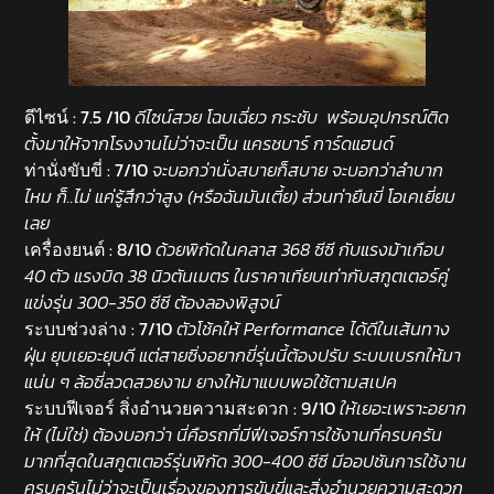
ดีไซน์ : 7.5 /10
ดีไซน์สวย โฉบเฉี่ยว กระชับ พร้อมอุปกรณ์ติด
ตั้งมาให้จากโรงงานไม่ว่าจะเป็น แครชบาร์ การ์ดแฮนด์
ท่านั่งขับขี่ : 7/10
จะบอกว่านั่งสบายก็สบาย จะบอกว่าลำบาก
ไหม ก็..ไม่ แค่รู้สึกว่าสูง (หรือฉันมันเตี้ย) ส่วนท่ายืนขี่ โอเคเยี่ยม
เลย
เครื่องยนต์ : 8/10
ด้วยพิกัดในคลาส 368 ซีซี กับแรงม้าเกือบ
40 ตัว แรงบิด 38 นิวตันเมตร ในราคาเทียบเท่ากับสกูตเตอร์คู่
แข่งรุ่น 300-350 ซีซี ต้องลองพิสูจน์
ระบบช่วงล่าง : 7/10
ตัวโช้คให้ Performance ได้ดีในเส้นทาง
ฝุ่น ยุบเยอะยุบดี แต่สายซิ่งอยากขี่รุ่นนี้ต้องปรับ ระบบเบรกให้มา
แน่น ๆ ล้อซี่ลวดสวยงาม ยางให้มาแบบพอใช้ตามสเปค
ระบบฟีเจอร์ สิ่งอำนวยความสะดวก : 9/10
ให้เยอะเพราะอยาก
ให้ (ไม่ใช่) ต้องบอกว่า นี่คือรถที่มีฟีเจอร์การใช้งานที่ครบครัน
มากที่สุดในสกูตเตอร์รุ่นพิกัด 300-400 ซีซี มีออปชันการใช้งาน
ครบครันไม่ว่าจะเป็นเรื่องของการขับขี่และสิ่งอำนวยความสะดวก