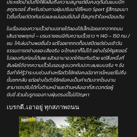
ประหยัดน้ำมันที่ให้ฟีลลิ่งถึงความสมูทแต่ยังคงดุดันในแบบบิ๊ก
สกูตเตอร์ สำหรับช่วงทางฝุ่นปรับมาใช้โหมด Sport รู้สึกรอบมา
ไวขึ้นตั้งแต่บิดคันเร่งและแน่นอนขี่มันส์ ขี่สนุกเร้าใจเหมือนเดิม
ในเรื่องของความเร็วย่านปลายได้ลองใช้เล็กน้อยลากจากถนน
เส้นราชพฤกษ์ – บรมราชชนนีกับความเร็วราว ๆ 140 – 150 กม./
ชม. ให้เล่นบ้างพอชื่นใจ แต่ใจอยากกดท็อปสปีดแต่ช่วงเช้าวัน
ธรรมดารถช่างเยอะเสียจริง จะโทษเขาก็ไม่ได้ อย่างไรให้ยูสเซอร์
ไปลองกันก่อนได้เลย แล้วเอามาอวดให้ชมกันด้วย แต่สิ่งหนึ่งที่
สัมผัสได้จากความเร็วในรอบสูงบวกกับปะทะลมแบบจริง ๆ จัง
จึงทำให้รู้ว่าระบบช่วงล่างหรือตัวโช้คยังคงมีอาการโหนแต่ไม่ถึง
ขั้นชกกลับ แต่อย่างไรตัวโช้คยังคงเป็นค่าเดิมจากโรงงาน
สามารถปรับได้ทั้งด้านหน้าและด้านหลังเอาที่สะดวกต่อผู้
ขับขี่ ส่วนในรูทของทางฝุ่นตรงนี้ไม่มีปัญหา
เบรกดี..เอาอยู่ ทุกสภาพถนน