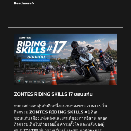
Read more >
ZONTES RIDING SKILLS 17 ขอนแก่น
จบลงอย่างอบอุ่นกับอีกหนึ่งสนามของชาว ZONTES ใน
กิจกรรม 𝗭𝗢𝗡𝗧𝗘𝗦 𝗥𝗜𝗗𝗜𝗡𝗚 𝗦𝗞𝗜𝗟𝗟𝗦 #𝟭𝟳 @
ขอนแก่น เมืองแห่งพลังและเสน่ห์ของภาคอีสาน ตลอด
กิจกรรมเต็มไปด้วยรอยยิ้ม ความตั้งใจ และพลังของผู้
ขับขี่ ZONTES ที่มาร่วมเรียนรู้และพัฒนาทักษะการ