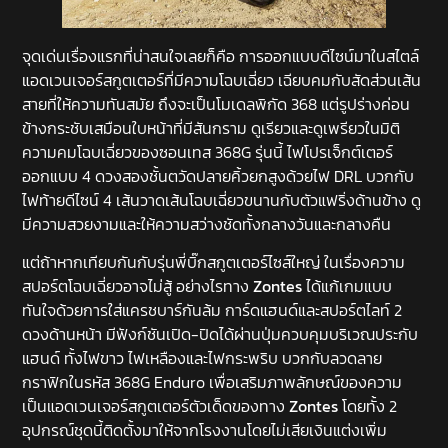
จุดเด่นเรื่องแรกที่น่าสนใจเลยก็คือ การออกแบบดีไซน์มาในสไตล์
แอดเวนเจอร์สกูตเตอร์ที่มีความโฉบเฉี่ยว เฉียบคมกับสัดส่วนเส้น
สายที่ให้ความทันสมัย ถึงจะเป็นโมเดลพิกัด 368 แต่รูปร่างค่อน
ข้างกระชับเสมือนใบหน้าที่มีสันกราม ดูเรียวและดูเพรียวในมิติ
ความคมโฉบเฉี่ยวของซอนเทส 368G รุ่นนี้ ไฟโปรเจ็กต์เตอร์
ออกแบบ 4 ดวงสองชั้นตวัดปลายคิ้วยกสูงด้วยไฟ DRL บวกกับ
ไฟท้ายดีไซน์ 4 เส้นวาดเส้นโฉบเฉี่ยวขนานกับตัวแฟริ่งด้านข้าง ดู
มีความสวยงามและให้ความสว่างชัดทั้งกลางวันและกลางคืน
แต่ถ้าหากเทียบกันกับรุ่นพี่บิ๊กสกูตเตอร์ไซส์ใหญ่ ในเรื่องความ
สปอร์ตโฉบเฉี่ยวอาจไม่สู้ อย่างไรทาง
Zontes
ได้แก้เกมแบบ
ทันใจด้วยการใส่แครชบาร์กันล้ม การ์ดแฮนด์และสปอร์ตไลท์ 2
ดวงด้านหน้า มีฟังก์ชันเปิด-ปิดได้ผ่านปุ่มควบคุมบริเวณประกับ
แฮนด์ ทั้งไฟขาว ไฟเหลืองและไฟกระพริบ บวกกับลวดลาย
กราฟิกในรหัส 368G Enduro เพื่อเสริมภาพลักษณ์ของความ
เป็นแอดเวนเจอร์สกูตเตอร์ตัวเด็ดของทาง
Zontes
โดยทั้ง 2
อุปกรณ์ชุดนี้ติดตั้งมาให้จากโรงงานโดยไม่เสียเงินแต่งเพิ่ม