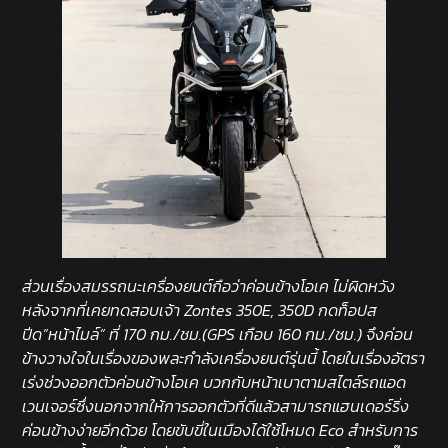
ส่วนเรื่องสมรรถนะเครื่องยนต์ถือว่าค่อนข้างโอเค ไม่ผิดหวัง
หลังจากที่เคยทดสอบเจ้า Zontes 350E, 350D กดท็อปส
ปีด”หน้าไมล์” ที่ 170 กม./ชม.(GPS เกือบ 160 กม./ชม.) จึงค่อน
ข้างวางใจในเรื่องของพละกำลังเครื่องยนต์รุ่นนี้ โดยในเรื่องอัตรา
เร่งช่วงออกตัวค่อนข้างโอเค บวกกับหน้าเบาตามสไตล์รถแอด
เวนเจอร์ซึ่งนอกจากให้การออกตัวที่ดีแล้วสามารถแฮนเดอร์ริ่ง
ค่อนข้างง่ายอีกด้วย โดยขับขี่ในเมืองได้ใช้โหมด Eco สำหรับการ