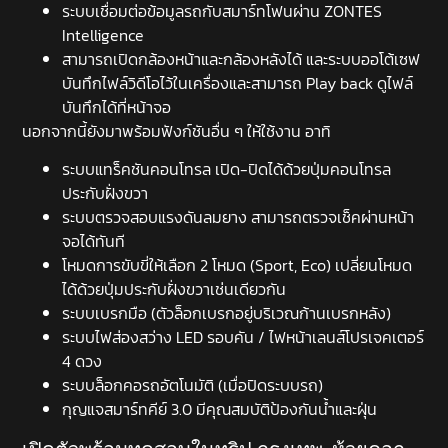
ระบบเชื่อมต่อข้อมูลรถกับสมาร์ทโฟนผ่าน ZONTES
Intelligence
สามารถเปิดกล้องหน้าและกล้องหลังได้ และระบบออโต้เซฟ
บันทึกไฟล์วิดีโอไว้ในเครื่องและสามารถ Play back ดูไฟล์
บันทึกได้ที่หน้าจอ
นอกจากนี้ยังมาพร้อมฟังก์ชันอื่น ๆ ให้ใช้งาน อาทิ
ระบบแทร็คชันคอนโทรล เปิด-ปิดได้ด้วยปุ่มคอนโทรล
ประกับฝั่งขวา
ระบบตรวจสอบแรงดันลมยาง สามารถตรวจเช็คผ่านหน้า
จอได้ทันที
โหมดการขับขี่ให้เลือก 2 โหมด (Sport, Eco) เปลี่ยนโหมด
ได้ด้วยปุ่มประกับฝั่งขวาเช่นเดียวกัน
ระบบเบรกมือ (ตัวล็อกเบรกอยู่บริเวณก้านเบรกหลัง)
ระบบไฟส่องสว่าง LED รอบคัน / ไฟหน้าเลนส์โปรเจคเตอร์
4 ดวง
ระบบล็อกคอรถอัตโนมัติ (เมื่อปิดระบบรถ)
กุญแจสมาร์ทคีย์ 3.0 มีคุณสมบัติป้องกันน้ำและฝุ่น