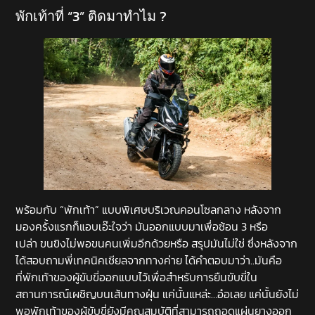
พักเท้าที่ “3” ติดมาทำไม ?
พร้อมกับ “พักเท้า” แบบพิเศษบริเวณคอนโซลกลาง หลังจาก
มองครั้งแรกก็แอบเอ๊ะใจว่า มันออกแบบมาเพื่อซ้อน 3 หรือ
เปล่า ขนขิงไม่พอขนคนเพิ่มอีกด้วยหรือ สรุปมันไม่ใช่ ซึ่งหลังจาก
ได้สอบถามพี่เทคนิคเชียลจากทางค่าย ได้คำตอบมาว่า..มันคือ
ที่พักเท้าของผู้ขับขี่ออกแบบไว้เพื่อสำหรับการยืนขับขี่ใน
สถานการณ์เผชิญบนเส้นทางฝุ่น แค่นั้นแหล่ะ…อ๋อเลย แค่นั้นยังไม่
พอพักเท้าของผู้ขับขี่ยังมีคุณสมบัติที่สามารถถอดแผ่นยางออก