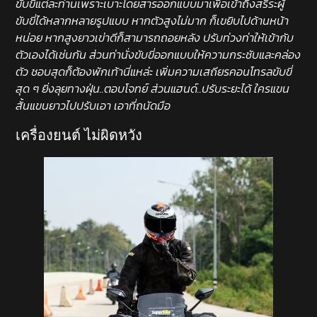
ขับขี่แต่ละท่านเพราะเบาะโดยสารออกแบบมาเพื่อเข้าถึงสรีระผู้
ขับขี่ได้หลากหลายรูปแบบ หากตัวสูงไม่มาก ก็เขยิบไปด้านหน้า
หน่อย หากสูงยาวเข่าดีก็สามารถถอยหลัง ปรับท่วงท่าให้เข้ากับ
ตัวเองได้เช่นกัน ส่วนท่านั่งขับขี่ออกแบบให้ความกระชับและคล่อง
ตัว ชอบสุดก็ต้องพักเท้านี่แหล่ะ เพิ่มความเสถียรคอนโทรลขับขี่
สุด ๆ ยิ่งลุยทางฝุ่น..ตอบโจทย์ ส่วนแฮนด์..ปรับระยะได้ ใครแขน
สั้นแขนยาวไปปรับเอา เอาที่ถนัดมือ
เครื่องยนต์ ไม่ผิดหวัง