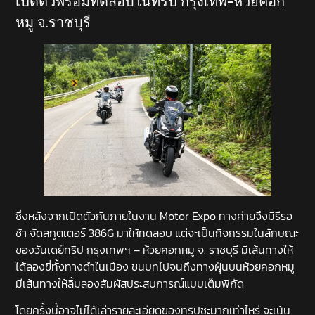
เปิดตัวพร้อมทดสอบในทริป กรุงเทพ-ห้วยคอก
หมู จ.ราชบุรี
ซึ่งหลังจากเปิดตัวกันภายในงาน Motor Expo ทางค่ายจึงมีรีรอ
ช้า จัดสกูตเตอร์ 386G มาให้ทดสอบ แต่จะเป็นกิจกรรมในลักษณะ
ของวันเดย์ทริป กรุงเทพฯ – ห้วยคอกหมู จ. ราชบุรี มีเส้นทางให้
ได้ลองขี่ทั้งทางดำในเมือง ชนบทไปจนถึงทางฝุ่นบนห้วยคอกหมู
มีเส้นทางให้ลิ้มลองสัมผัสประสบการณ์แบบเต็มพิกัด
โดยครั้งนี้อาจไม่ได้เล่ารายละเอียดของทริปซะมากเท่าไหร่ จะเน้น